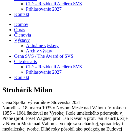
Cité – Rezidenti Ateliéru SVS
Prihlasovanie 2027
Kontakt
Domov
O nás
Členovia
Výstavy
Aktuálne výstavy
Archív výstav
Cena SVS / The Award of SVS
Cite des arts
Cité – Rezidenti Ateliéru SVS
Prihlasovanie 2027
Kontakt
Struhárik Milan
Cena Spolku výtvarníkov Slovenska 2021
Narodil sa 18. marca 1935 v Novom Meste nad Váhom. V rokoch
1955 – 1961 študoval na Vysokej škole umeleckého priemyslu v
Prahe (prof. Josef Wagner, prof. Jan Kavan a prof. Jan Bauch). Žije
v Novom Meste nad Váhom a venuje sa sochárskej, sporadicky i
medailérskej tvorbe. Dlhé roky pôsobil ako pedagóg na Ľudovej