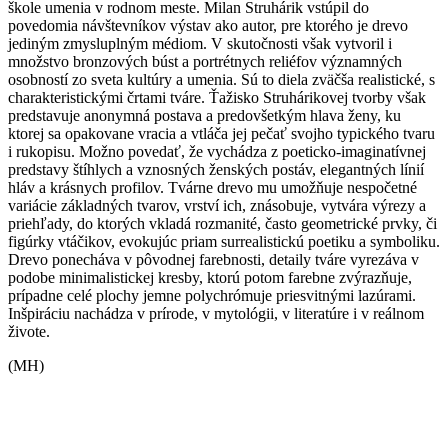
škole umenia v rodnom meste. Milan Struhárik vstúpil do
povedomia návštevníkov výstav ako autor, pre ktorého je drevo
jediným zmysluplným médiom. V skutočnosti však vytvoril i
množstvo bronzových búst a portrétnych reliéfov významných
osobností zo sveta kultúry a umenia. Sú to diela zväčša realistické, s
charakteristickými črtami tváre. Ťažisko Struhárikovej tvorby však
predstavuje anonymná postava a predovšetkým hlava ženy, ku
ktorej sa opakovane vracia a vtláča jej pečať svojho typického tvaru
i rukopisu. Možno povedať, že vychádza z poeticko-imaginatívnej
predstavy štíhlych a vznosných ženských postáv, elegantných línií
hláv a krásnych profilov. Tvárne drevo mu umožňuje nespočetné
variácie základných tvarov, vrství ich, znásobuje, vytvára výrezy a
priehľady, do ktorých vkladá rozmanité, často geometrické prvky, či
figúrky vtáčikov, evokujúc priam surrealistickú poetiku a symboliku.
Drevo ponecháva v pôvodnej farebnosti, detaily tváre vyrezáva v
podobe minimalistickej kresby, ktorú potom farebne zvýrazňuje,
prípadne celé plochy jemne polychrómuje priesvitnými lazúrami.
Inšpiráciu nachádza v prírode, v mytológii, v literatúre i v reálnom
živote.
(MH)