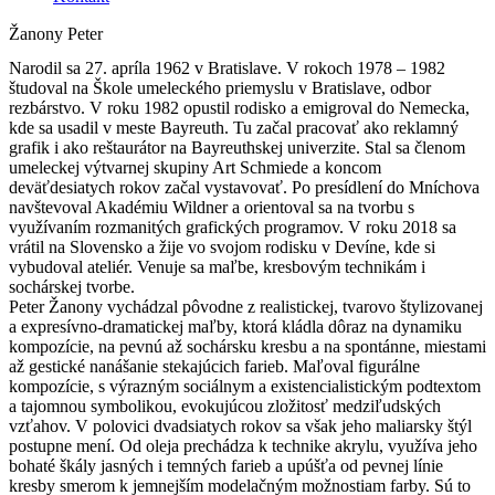
Žanony Peter
Narodil sa 27. apríla 1962 v Bratislave. V rokoch 1978 – 1982
študoval na Škole umeleckého priemyslu v Bratislave, odbor
rezbárstvo. V roku 1982 opustil rodisko a emigroval do Nemecka,
kde sa usadil v meste Bayreuth. Tu začal pracovať ako reklamný
grafik i ako reštaurátor na Bayreuthskej univerzite. Stal sa členom
umeleckej výtvarnej skupiny Art Schmiede a koncom
deväťdesiatych rokov začal vystavovať. Po presídlení do Mníchova
navštevoval Akadémiu Wildner a orientoval sa na tvorbu s
využívaním rozmanitých grafických programov. V roku 2018 sa
vrátil na Slovensko a žije vo svojom rodisku v Devíne, kde si
vybudoval ateliér. Venuje sa maľbe, kresbovým technikám i
sochárskej tvorbe.
Peter Žanony vychádzal pôvodne z realistickej, tvarovo štylizovanej
a expresívno-dramatickej maľby, ktorá kládla dôraz na dynamiku
kompozície, na pevnú až sochársku kresbu a na spontánne, miestami
až gestické nanášanie stekajúcich farieb. Maľoval figurálne
kompozície, s výrazným sociálnym a existencialistickým podtextom
a tajomnou symbolikou, evokujúcou zložitosť medziľudských
vzťahov. V polovici dvadsiatych rokov sa však jeho maliarsky štýl
postupne mení. Od oleja prechádza k technike akrylu, využíva jeho
bohaté škály jasných i temných farieb a upúšťa od pevnej línie
kresby smerom k jemnejším modelačným možnostiam farby. Sú to