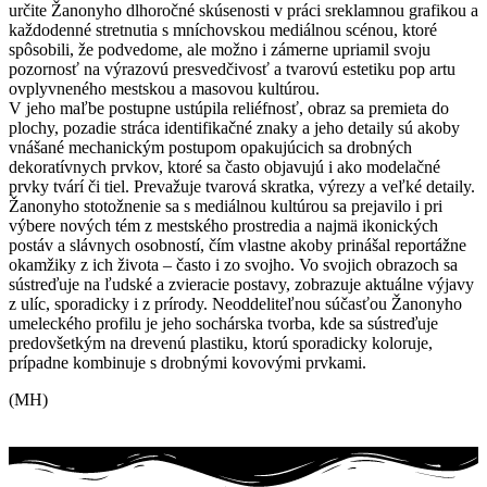
určite Žanonyho dlhoročné skúsenosti v práci sreklamnou grafikou a
každodenné stretnutia s mníchovskou mediálnou scénou, ktoré
spôsobili, že podvedome, ale možno i zámerne upriamil svoju
pozornosť na výrazovú presvedčivosť a tvarovú estetiku pop artu
ovplyvneného mestskou a masovou kultúrou.
V jeho maľbe postupne ustúpila reliéfnosť, obraz sa premieta do
plochy, pozadie stráca identifikačné znaky a jeho detaily sú akoby
vnášané mechanickým postupom opakujúcich sa drobných
dekoratívnych prvkov, ktoré sa často objavujú i ako modelačné
prvky tvárí či tiel. Prevažuje tvarová skratka, výrezy a veľké detaily.
Žanonyho stotožnenie sa s mediálnou kultúrou sa prejavilo i pri
výbere nových tém z mestského prostredia a najmä ikonických
postáv a slávnych osobností, čím vlastne akoby prinášal reportážne
okamžiky z ich života – často i zo svojho. Vo svojich obrazoch sa
sústreďuje na ľudské a zvieracie postavy, zobrazuje aktuálne výjavy
z ulíc, sporadicky i z prírody. Neoddeliteľnou súčasťou Žanonyho
umeleckého profilu je jeho sochárska tvorba, kde sa sústreďuje
predovšetkým na drevenú plastiku, ktorú sporadicky koloruje,
prípadne kombinuje s drobnými kovovými prvkami.
(MH)